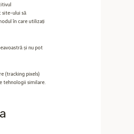
itivul
 site-ului să
dul în care utilizați
neavoastră și nu pot
e (tracking pixels)
e tehnologii similare.
ea