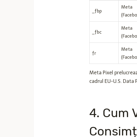
Meta
_fbp
(Faceb
Meta
_fbc
(Faceb
Meta
fr
(Faceb
Meta Pixel prelucre
cadrul EU-U.S. Data 
4. Cum V
Consimț