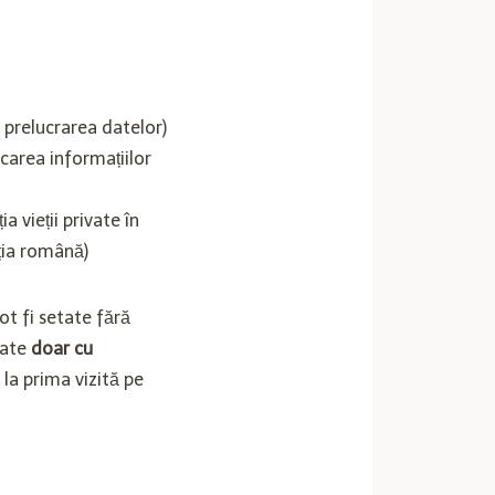
u prelucrarea datelor)
tocarea informațiilor
a vieții private în
ația română)
pot fi setate fără
vate
doar cu
 la prima vizită pe