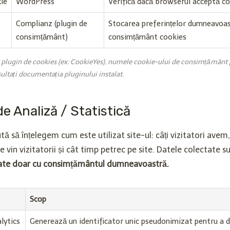
ie
WordPress
Verifică dacă browserul acceptă c
Complianz (plugin de
Stocarea preferințelor dumneavoas
consimțământ)
consimțământ cookies
lt plugin de cookies (ex: CookieYes), numele cookie-ului de consimțământ p
ltați documentația pluginului instalat.
de Analiză / Statistică
ă să înțelegem cum este utilizat site-ul: câți vizitatori avem,
 vin vizitatorii și cât timp petrec pe site. Datele colectate 
vate doar cu consimțământul dumneavoastră.
Scop
lytics
Generează un identificator unic pseudonimizat pentru a d