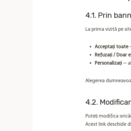
4.1. Prin ban
La prima vizită pe si
Acceptați toate
—
Refuzați / Doar e
Personalizați
— al
Alegerea dumneavoastr
4.2. Modificar
Puteți modifica oricâ
Acest link deschide d