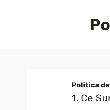
Skip
to
Po
content
Politica d
1. Ce Su