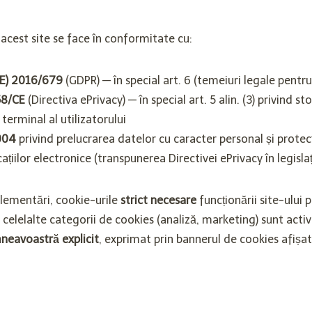
 acest site se face în conformitate cu:
E) 2016/679
(GDPR) — în special art. 6 (temeiuri legale pentr
58/CE
(Directiva ePrivacy) — în special art. 5 alin. (3) privind s
erminal al utilizatorului
004
privind prelucrarea datelor cu caracter personal și protecți
țiilor electronice (transpunerea Directivei ePrivacy în legisl
lementări, cookie-urile
strict necesare
funcționării site-ului 
celelalte categorii de cookies (analiză, marketing) sunt acti
eavoastră explicit
, exprimat prin bannerul de cookies afișat