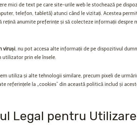
iere mici de text pe care site-urile web le stochează pe dispoz
er, telefon, tabletă) atunci când le vizitați. Acestea permit
ă rețină anumite preferințe și să colecteze informații despre mo
n viruși
, nu pot accesa alte informații de pe dispozitivul dum
 utilizator prin ele însele.
m utiliza și alte tehnologii similare, precum pixeli de urmărir
te referințele la „cookies” din această politică includ și acest
ul Legal pentru Utilizar