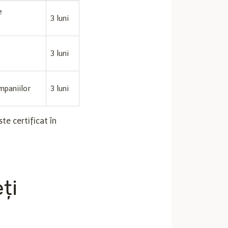
e
3 luni
3 luni
mpaniilor
3 luni
te certificat în
ți