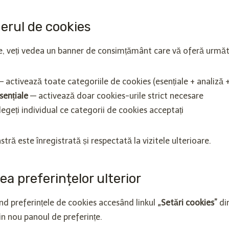
nerul de cookies
te, veți vedea un banner de consimțământ care vă oferă următ
 activează toate categoriile de cookies (esențiale + analiză 
sențiale
— activează doar cookies-urile strict necesare
egeți individual ce categorii de cookies acceptați
ă este înregistrată și respectată la vizitele ulterioare.
ea preferințelor ulterior
nd preferințele de cookies accesând linkul
„Setări cookies”
din
in nou panoul de preferințe.