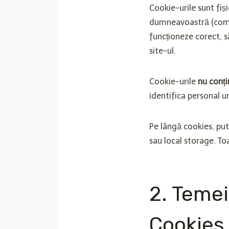
Cookie-urile sunt fiș
dumneavoastră (comput
funcționeze corect, s
site-ul.
Cookie-urile
nu conți
identifica personal un
Pe lângă cookies, pute
sau local storage. Toa
2. Temei
Cookies