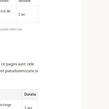
ookies
Sesiune
tră de
1 an
oate diferi (ex:
 ce pagini sunt cele
sunt pseudonimizate și
Durata
istinge
2 ani