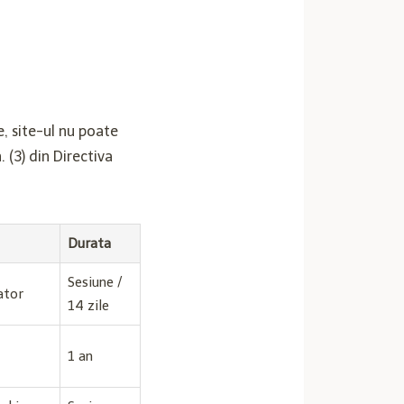
e, site-ul nu poate
. (3) din Directiva
Durata
Sesiune /
ator
14 zile
1 an