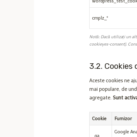
wordpress_test_cook
cmplz_*
Notă: Dacă utilizați un a
cookieyes-consent). Consu
3.2. Cookies 
Aceste cookies ne ajut
mai populare, de unde
agregate.
Sunt acti
Cookie
Furnizor
Google Ana
_ga