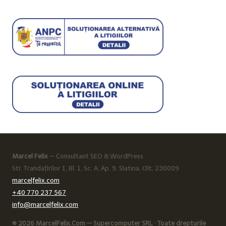
Marcel Felix
— Consultant SEO & WordPress
Str. Trandafirilor 1, Bl. 1, Sc. A, Ap. 9, Slatina, Olt, 230009
marcelfelix.com
+40 770 237 567
info@marcelfelix.com
© 2026 MarcelFelix.Com — Supercomputer SRL · Toate drepturile