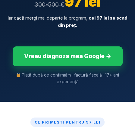
97 lei
300-500 €
Iar dacă mergi mai departe la program,
cei 97 lei se scad
din preț
.
Vreau diagnoza mea Google →
Plată după ce confirmăm · factură fiscală · 17+ ani
experiență
CE PRIMEȘTI PENTRU 97 LEI