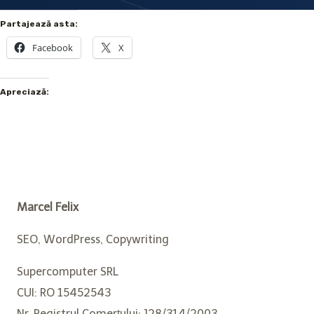
Partajează asta:
Facebook
X
Apreciază:
Marcel Felix
SEO, WordPress, Copywriting
Supercomputer SRL
CUI: RO 15452543
Nr. Registrul Comerțului: J28/314/2003