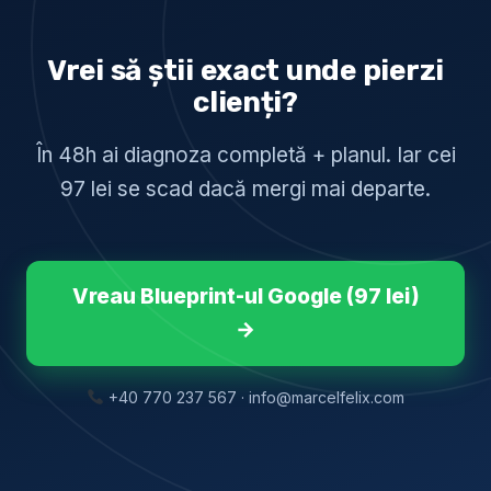
Vrei să știi exact unde pierzi
clienți?
În 48h ai diagnoza completă + planul. Iar cei
97 lei se scad dacă mergi mai departe.
Vreau Blueprint-ul Google (97 lei)
→
+40 770 237 567 · info@marcelfelix.com