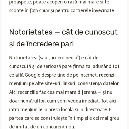
proaspete, poate acoperi o rază mai mare și te
scoate în față chiar și pentru cartierele învecinate.
Notorietatea — cât de cunoscut
și de încredere pari
Notorietatea (sau „proeminența”) e cât de
cunoscută și de serioasă pare firma ta, adunând tot
ce află Google despre tine de pe internet:
recenzii,
mențiuni pe alte site-uri, linkuri, consistența datelor
.
Aici recenziile fac cea mai mare diferență — și nu
doar numărul lor, cum vom vedea imediat. Tot aici
intră mențiunile în presă locală și în directoare. E
partea care se construiește în timp și e cel mai greu
de imitat de un concurent nou.