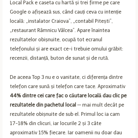
Local Pack e caseta cu hartă și trei firme pe care
Google o afișează sus, când cauți ceva cu intenție
locală: „instalator Craiova”, „contabil Pitești”,
„restaurant Râmnicu Vâlcea”. Apare înaintea
rezultatelor obișnuite, ocupă tot ecranul
telefonului și are exact ce-i trebuie omului grăbit:
recenzii, distanță, buton de sunat și de rută.
De aceea Top 3 nu e o vanitate, ci diferența dintre
telefon care sună și telefon care tace. Aproximativ
44% dintre cei care fac o căutare locală dau clic pe
rezultatele din pachetul local
— mai mult decât pe
rezultatele obișnuite de sub el. Primul loc ia cam
17-18% din clicuri, iar locurile 2 și 3 câte
aproximativ 15% fiecare. Iar oamenii nu doar dau