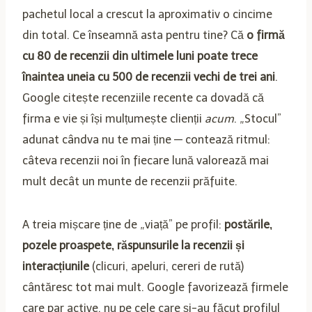
pachetul local a crescut la aproximativ o cincime
din total. Ce înseamnă asta pentru tine? Că
o firmă
cu 80 de recenzii din ultimele luni poate trece
înaintea uneia cu 500 de recenzii vechi de trei ani
.
Google citește recenziile recente ca dovadă că
firma e vie și își mulțumește clienții
acum
. „Stocul”
adunat cândva nu te mai ține — contează ritmul:
câteva recenzii noi în fiecare lună valorează mai
mult decât un munte de recenzii prăfuite.
A treia mișcare ține de „viață” pe profil:
postările,
pozele proaspete, răspunsurile la recenzii și
interacțiunile
(clicuri, apeluri, cereri de rută)
cântăresc tot mai mult. Google favorizează firmele
care par active, nu pe cele care și-au făcut profilul