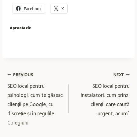
Facebook
X
Apreciază:
Navigare
PREVIOUS
NEXT
SEO local pentru
SEO local pentru
în
psihologi: cum te găsesc
instalatori: cum prinzi
clienții pe Google, cu
clienții care caută
articole
discreție și în regulile
„urgent, acum”
Colegiului