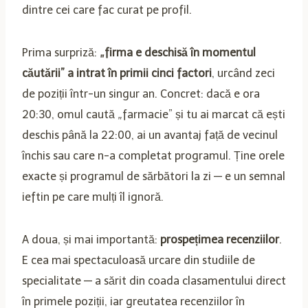
dintre cei care fac curat pe profil.
Prima surpriză:
„firma e deschisă în momentul
căutării” a intrat în primii cinci factori
, urcând zeci
de poziții într-un singur an. Concret: dacă e ora
20:30, omul caută „farmacie” și tu ai marcat că ești
deschis până la 22:00, ai un avantaj față de vecinul
închis sau care n-a completat programul. Ține orele
exacte și programul de sărbători la zi — e un semnal
ieftin pe care mulți îl ignoră.
A doua, și mai importantă:
prospețimea recenziilor
.
E cea mai spectaculoasă urcare din studiile de
specialitate — a sărit din coada clasamentului direct
în primele poziții, iar greutatea recenziilor în