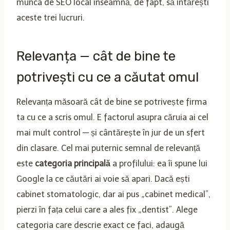
munca de SEO local înseamnă, de fapt, să întărești
aceste trei lucruri.
Relevanța — cât de bine te
potrivești cu ce a căutat omul
Relevanța măsoară cât de bine se potrivește firma
ta cu ce a scris omul. E factorul asupra căruia ai cel
mai mult control — și cântărește în jur de un sfert
din clasare. Cel mai puternic semnal de relevanță
este
categoria principală
a profilului: ea îi spune lui
Google la ce căutări ai voie să apari. Dacă ești
cabinet stomatologic, dar ai pus „cabinet medical”,
pierzi în fața celui care a ales fix „dentist”. Alege
categoria care descrie exact ce faci, adaugă