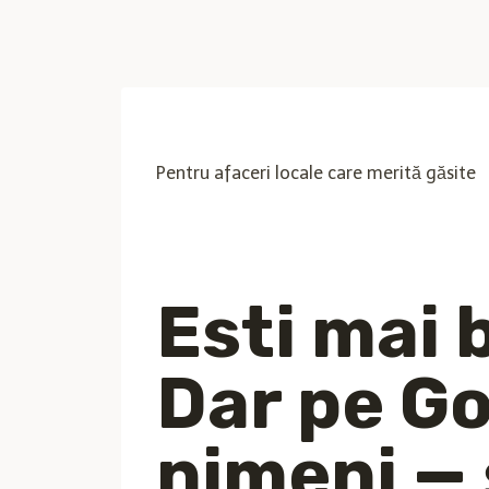
Skip
to
content
Pentru afaceri locale care merită găsite
Esti mai 
Dar pe Go
nimeni — ș