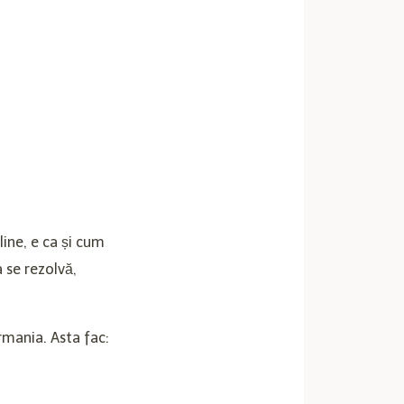
line, e ca și cum
a se rezolvă,
rmania. Asta fac: