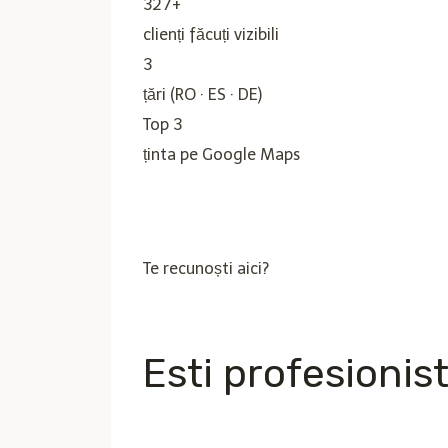
327+
clienți făcuți vizibili
3
țări (RO · ES · DE)
Top 3
ținta pe Google Maps
Te recunoști aici?
Esti profesionis