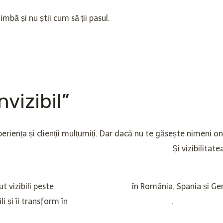
mbă și nu știi cum să ții pasul.
nvizibil”
periența și clienții mulțumiți. Dar dacă nu te găsește nimeni on
 o problemă de calitate — ai una de vizibilitate.
Și vizibilitate
t vizibili peste
327 de antreprenori
în România, Spania și Ge
ili și îi transform în
prima alegere din orașul lor
.