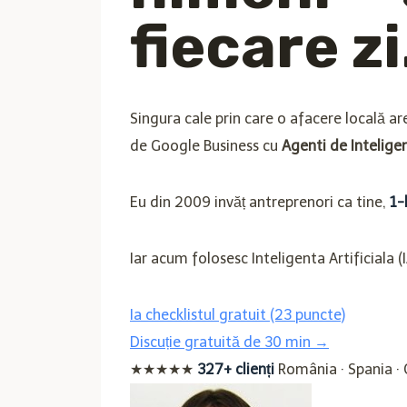
fiecare zi
Singura cale prin care o afacere locală are
de Google Business cu
Agenti de Inteligen
Eu din 2009 invăț antreprenori ca tine,
1-
Iar acum folosesc Inteligenta Artificiala (I
Ia checklistul gratuit (23 puncte)
Discuție gratuită de 30 min →
★★★★★
327+ clienți
România · Spania ·