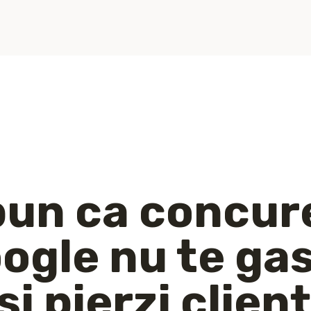
bun ca concur
ogle nu te ga
i pierzi clienț