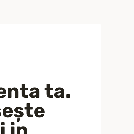
enta ta.
seşte
i in