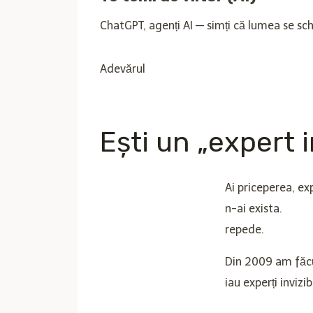
ChatGPT, agenți AI — simți că lumea se schi
Adevărul
Ești un „expert i
Ai priceperea, ex
n-ai exista.
Nu ai
repede.
Din 2009 am făcu
iau experți invizib