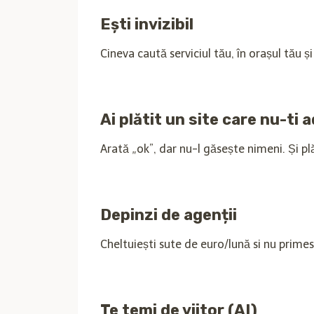
Ești invizibil
Cineva caută serviciul tău, în orașul tău ș
Ai plătit un site care nu-ti 
Arată „ok”, dar nu-l găsește nimeni. Și pl
Depinzi de agenții
Cheltuiești sute de euro/lună si nu primest
Te temi de viitor (AI)