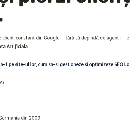
.
 clienți constant din Google — fără să depindă de agenții — e s
ta Artificiala
.
la-1 pe site-ul lor, cum sa-si gestioneze si optimizeze SEO Loca
A)
 Germania din 2009